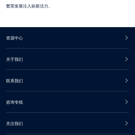
繁荣发展注入崭新活力。
资源中心
产品白皮书
关于我们
产品彩页
公司介绍
联系我们
发展历程
我们的优势
销售热线：400-688-5600
加入我们
咨询专线
咨询邮箱：contact@datacloak.com
企业动态
关注我们