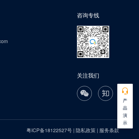
咨询专线
com
关注我们
产
品
演
示
粤ICP备18122527号
|
隐私政策
|
服务条款