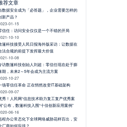
推荐文章
当数据安全成为「必答题」，企业需要怎样的
创新产品？
2023-01-15
零信任：访问安全仅仅是一个不错的开局
2021-10-10
数篷科技接受人民日报海外版采访：让数据在
合法合规的前提下发挥最大价值
2021-10-08
专访数篷科技创始人刘超：零信任现在处于膨
胀期，未来2～5年会成为主流方案
2020-10-27
一场零信任革命 正在悄然改变IT基础架构
2020-09-07
优秀！人民网“信息技术助力复工复产优秀案
例”公布，数篷科技入围“十佳创新应用案例”
2020-06-16
远程办公常态化下全球网络威胁花样百出，安
全厂商如何应战？