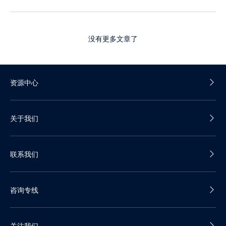
没有更多文章了
资源中心
产品白皮书
关于我们
产品彩页
公司介绍
联系我们
发展历程
我们的优势
销售热线：400-688-5600
加入我们
咨询专线
咨询邮箱：contact@datacloak.com
企业动态
关注我们